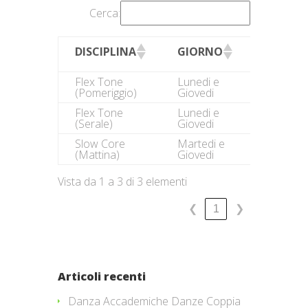
Cerca:
DALLE
DISCIPLINA
GIORNO
ORE
Flex Tone
Lunedi e
18.30
(Pomeriggio)
Giovedi
Flex Tone
Lunedi e
20.00
(Serale)
Giovedi
Slow Core
Martedi e
10.30
(Mattina)
Giovedi
Vista da 1 a 3 di 3 elementi
1
❮
❯
Articoli recenti
Danza Accademiche Danze Coppia