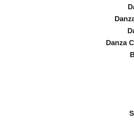
D
Danz
D
Danza C
B
S