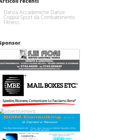
Articoli recenti
Danza Accademiche Danze
Coppia Sport da Combattimento
Fitness
Sponsor