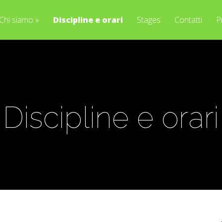
Chi siamo
»
Discipline e orari
Stages
Contatti
P
Discipline e orari