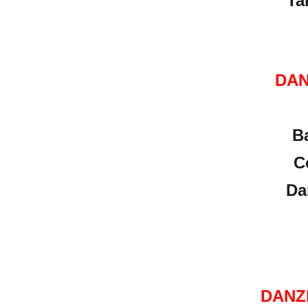
Ta
DAN
Ba
C
Da
DANZ