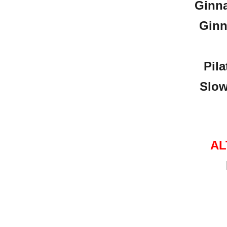
Ginna
Ginn
Pil
Slow
AL