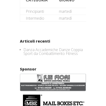
CATEGORIA
GIORNO
DALLE
ORE
Principianti
martedì
16.30
Intermedio
martedì
17.30
Articoli recenti
Danza Accademiche Danze Coppia
Sport da Combattimento Fitness
Sponsor