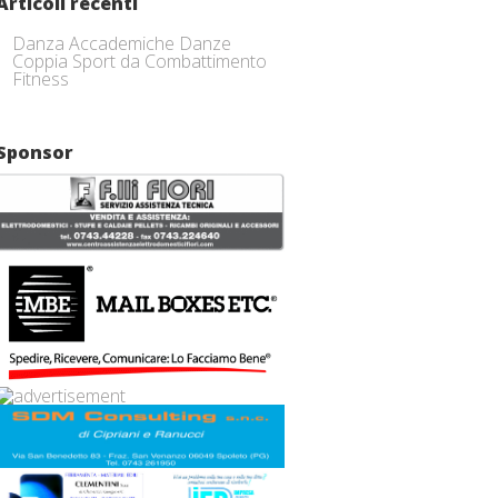
Articoli recenti
Danza Accademiche Danze
Coppia Sport da Combattimento
Fitness
Sponsor