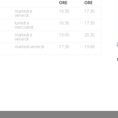
ORE
ORE
martedi e
16.30
17.30
venerdi
lunedi e
16.30
17.30
mercoledi
martedi e
19.00
20.30
venerdi
martedi-venerdi
17.30
19.00