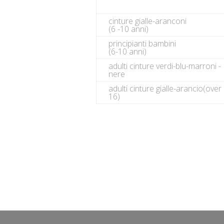
cinture gialle-aranconi
(6 -10 anni)
principianti bambini
(6-10 anni)
adulti cinture verdi-blu-marroni -
nere
adulti cinture gialle-arancio(over
16)