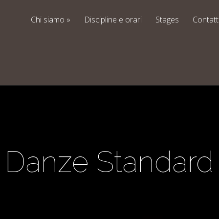
Chi siamo
»
Discipline e orari
Stages
Contatt
i Danze Standard 