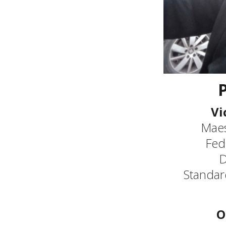
P
Vi
Maes
Fed
D
Standar
O