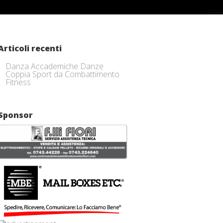
Articoli recenti
Danza Accademiche Danze
Coppia Sport da Combattimento
Fitness
Sponsor