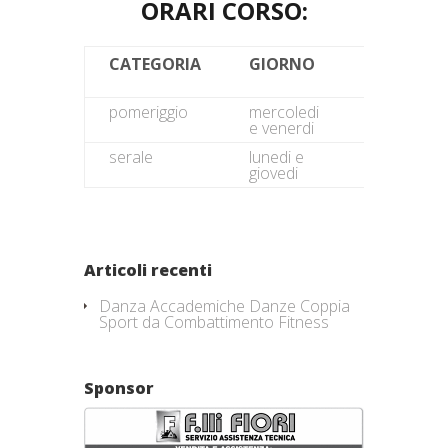
ORARI CORSO:
CATEGORIA
GIORNO
DALLE
ORE
pomeriggio
mercoledi
16.00
e venerdi
serale
lunedi e
21.00
giovedi
Articoli recenti
Danza Accademiche Danze Coppia
Sport da Combattimento Fitness
Sponsor