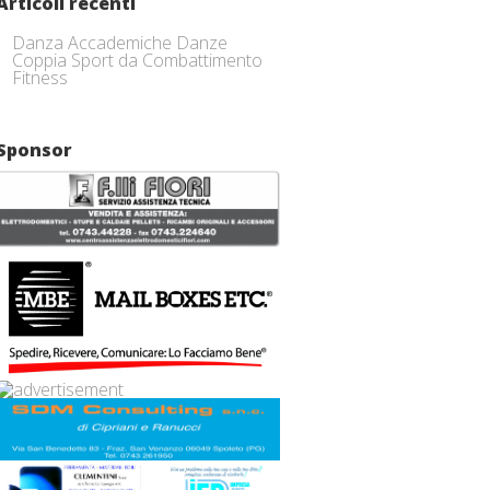
Articoli recenti
Danza Accademiche Danze
Coppia Sport da Combattimento
Fitness
Sponsor