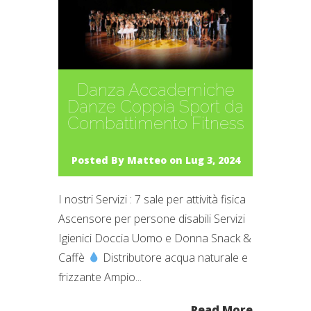
Danza Accademiche
Danze Coppia Sport da
Combattimento Fitness
Posted By
Matteo
on Lug 3, 2024
I nostri Servizi : 7 sale per attività fisica
Ascensore per persone disabili Servizi
Igienici Doccia Uomo e Donna Snack &
Caffè
Distributore acqua naturale e
frizzante Ampio...
Read More